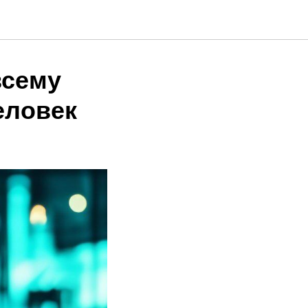
всему
еловек