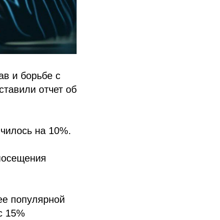
в и борьбе с
ставили отчет об
ичилось на 10%.
 посещения
лее популярной
с 15%