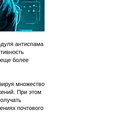
одуля антиспама
ктивность
 еще более
зируя множество
жений. При этом
получать
ениях почтового