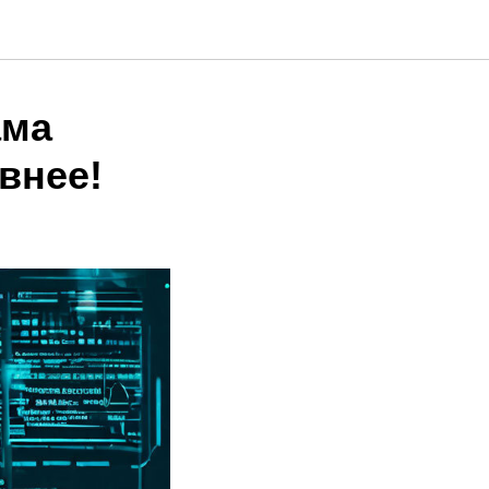
ама
внее!