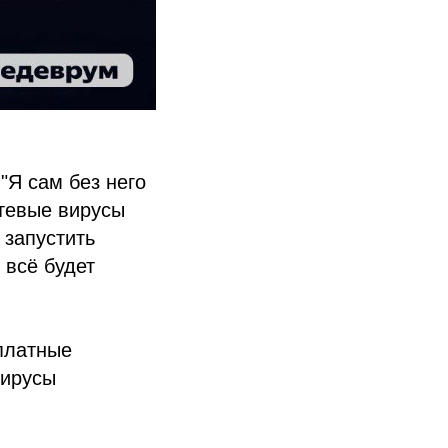
"Я сам без него
етевые вирусы
 запустить
 всё будет
сплатные
вирусы