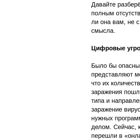
Давайте разберё
полным отсутств
ли она вам, не 
смысла.
Цифровые угро
Было бы опасны
представляют ме
что их количест
заражения пошл
типа и направле
заражение вирус
нужных программ
делом. Сейчас, 
перешли в «онла