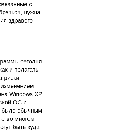
связанные с
браться, нужна
ния здравого
граммы сегодня
ак и полагать,
а риски
я изменением
мена Windows XP
вкой ОС и
о было обычным
ые во многом
огут быть куда