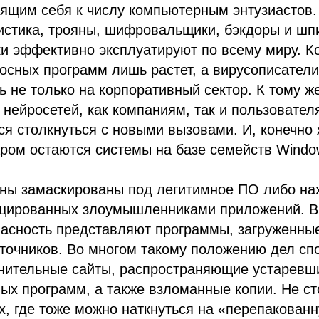
ящим себя к числу компьютерным энтузиастов. 
тистика, трояны, шифровальщики, бэкдоры и ш
и эффективно эксплуатируют по всему миру. К
осных программ лишь растет, а вирусописатели
 не только на корпоративный сектор. К тому ж
 нейросетей, как компаниям, так и пользовате
я столкнуться с новыми вызовами. И, конечно 
ом остаются системы на базе семейств Window
яны замаскированы под легитимное ПО либо на
цированных злоумышленниками приложений. В
асность представляют программы, загруженные
точников. Во многом такому положению дел сп
мнительные сайты, распространяющие устаревш
ых программ, а также взломанные копии. Не ст
х, где тоже можно наткнуться на «перепакован