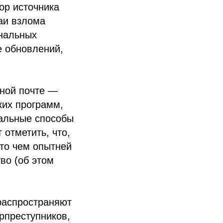
ор источника
аи взлома
нальных
е обновлений,
нной почте —
ких программ,
нальные способы
 отметить, что,
что чем опытней
во (об этом
распространяют
рпреступников,