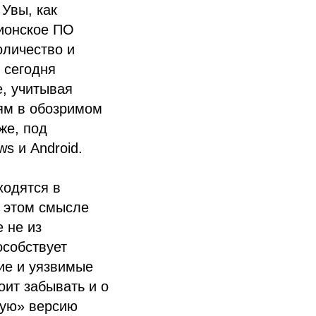
Увы, как
пионское ПО
оличество и
 сегодня
е, учитывая
лям в обозримом
же, под
s и Android.
ходятся в
 этом смысле
 не из
особствует
ие и уязвимые
оит забывать и о
ную» версию