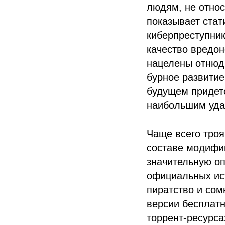
людям, не относ
показывает ста
киберпреступник
качество вредон
нацелены отнюдь
бурное развитие
будущем придетс
наибольшим удар
Чаще всего тро
составе модифи
значительную оп
официальных ис
пиратство и со
версии бесплатн
торрент-ресурса